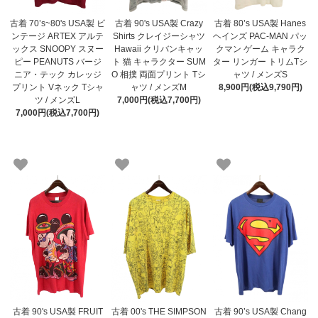
古着 70’s~80's USA製 ビ
古着 90's USA製 Crazy
古着 80’s USA製 Hanes
ンテージ ARTEX アルテ
Shirts クレイジーシャツ
ヘインズ PAC-MAN パッ
ックス SNOOPY スヌー
Hawaii クリバンキャッ
クマン ゲーム キャラク
ピー PEANUTS バージ
ト 猫 キャラクター SUM
ター リンガー トリムTシ
ニア・テック カレッジ
O 相撲 両面プリント Tシ
ャツ / メンズS
プリント Vネック Tシャ
ャツ / メンズM
8,900円(税込9,790円)
ツ / メンズL
7,000円(税込7,700円)
7,000円(税込7,700円)
古着 90's USA製 FRUIT
古着 00's THE SIMPSON
古着 90’s USA製 Chang