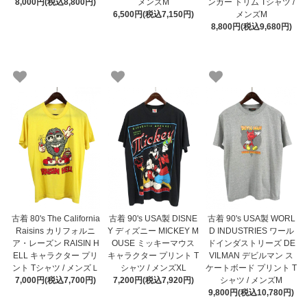
8,000円(税込8,800円)
メンズM
ンガー トリム Tシャツ /
6,500円(税込7,150円)
メンズM
8,800円(税込9,680円)
古着 80's The California
古着 90's USA製 DISNE
古着 90's USA製 WORL
Raisins カリフォルニ
Y ディズニー MICKEY M
D INDUSTRIES ワール
ア・レーズン RAISIN H
OUSE ミッキーマウス
ドインダストリーズ DE
ELL キャラクター プリ
キャラクター プリント T
VILMAN デビルマン ス
ント Tシャツ / メンズＬ
シャツ / メンズXL
ケートボード プリント T
7,000円(税込7,700円)
7,200円(税込7,920円)
シャツ / メンズM
9,800円(税込10,780円)