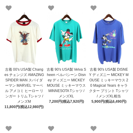
古着 00's USA製 Chang
古着 90's USA製 Velva S
古着 90's USA製 DISNE
es チェンジズ AMAZING
heen ベルバシーン Disn
Y ディズニー MICKEY M
SPIDER MAN スパイダ
ey ディズニー MICKEY
OUSE ミッキーマウス 2
ーマン MARVEL マーベ
MOUSE ミッキーマウス
0 Magical Years キャラ
ル アメコミ ヒーロー リ
MINNESOTA Tシャツ /
クター プリント Tシャツ
ンガー トリム Tシャツ /
メンズXL
/ メンズXL相当
メンズM
7,200円(税込7,920円)
5,900円(税込6,490円)
11,800円(税込12,980円)