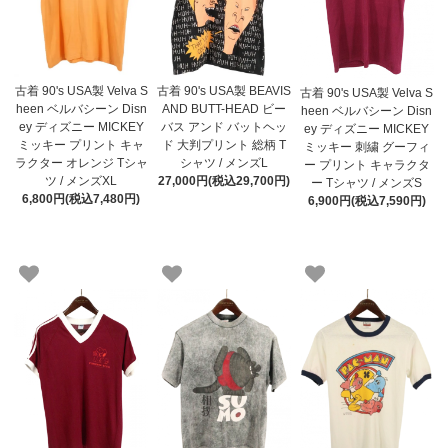
古着 90's USA製 Velva S
古着 90's USA製 BEAVIS
古着 90's USA製 Velva S
heen ベルバシーン Disn
AND BUTT-HEAD ビー
heen ベルバシーン Disn
ey ディズニー MICKEY
バス アンド バットヘッ
ey ディズニー MICKEY
ミッキー プリント キャ
ド 大判プリント 総柄 T
ミッキー 刺繍 グーフィ
ラクター オレンジ Tシャ
シャツ / メンズL
ー プリント キャラクタ
ツ / メンズXL
27,000円(税込29,700円)
ー Tシャツ / メンズS
6,800円(税込7,480円)
6,900円(税込7,590円)