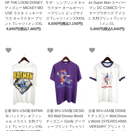
OF THE LOOM DISNEY
S ザ・シンプソンズ キャ
es Super Man スーパー
ディズニー MICKEY MO
ラクター オールオーバ
マン DC COMICS ワー
USE ラスタ ミッキーマ
ープリント ビッグサイ
ナーブラザーズ アメコ
ウス キャラクター プリ
ズ Tシャツ / メンズXXXL
ミ 大判プリント Tシャツ
ント Tシャツ / メンズXL
6,500円(税込7,150円)
/ メンズL
6,800円(税込7,480円)
5,400円(税込5,940円)
古着 80's USA製 BATMA
古着 90's USA製 DESIG
古着 80's USA製 DISNE
N バットマン オフィシ
NS Walt Disney World
Y ディズニー Walt Disne
ャル イラスト 大判プリ
ディズニー Goofy グーフ
y World 15YEARS ANNI
ント Tシャツ / メンズXL
ィー プリント Tシャツ /
VERSARY プリント リ