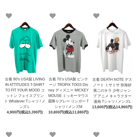
古着 90's USA製 LIVING
古着 70’s USA製 ビンテ
古着 DEATH NOTE デス
IN ATTITUDES T-SHIRT
ージ TROPIX TOGS Dis
ノート ミサミサ 弥海砂
TO FIT YOUR MOOD コ
ney ディズニー MICKEY
第二のキラ 少年ジャン
ットン フェイスプリン
MOUSE ミッキーマウス
プ アニメ キャラクター
ト Whatever Tシャツ / メ
霜降りグレー リンガー T
漫画 Tシャツ / メンズL
ンズＬ
シャツ / メンズM
13,600円(税込14,960円)
4,900円(税込5,390円)
10,800円(税込11,880円)