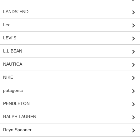
LANDS’ END
Lee
LEVI'S
L.L.BEAN
NAUTICA
NIKE
patagonia
PENDLETON
RALPH LAUREN
Reyn Spooner