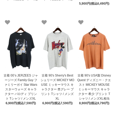
5,900円(税込6,490円)
古着 00’s JERZEES ジャ
古着 90's Sherry's Best
古着 90's USA製 Disney
ージーズ Family Guy フ
シェリーズ MICKEY MO
Quest ディズニー・クエ
ァミリーガイ Star Wars
USE ミッキーマウス キ
スト MICKEY MOUSE
スターウォーズ キャラ
ャラクター 杢グレー プ
ミッキーマウス キャラ
クター パロディ プリン
リント Tシャツ / メンズ
クター 希少 プリント T
ト Tシャツ / メンズXL
XL
シャツ / メンズXL相当
6,900円(税込7,590円)
6,900円(税込7,590円)
8,900円(税込9,790円)