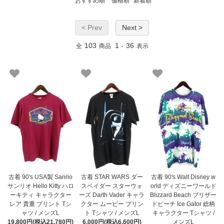
おすすめ順
価格順
新着順
< Prev
Next >
103
1
36
全
商品
-
表示
古着 90's USA製 Sanrio
古着 STAR WARS ダー
古着 90's Walt Disney w
サンリオ Hello Kitty ハロ
スベイダー スターウォ
orld ディズニーワールド
ーキティ キャラクター
ーズ Darth Vader キャラ
Blizzard Beach ブリザー
レア 貴重 プリント Tシ
クター ムービー プリン
ドビーチ Ice Gator 総柄
ャツ / メンズL
ト Tシャツ / メンズL
キャラクター Tシャツ /
19,800円(税込21,780円)
6,000円(税込6,600円)
メンズL