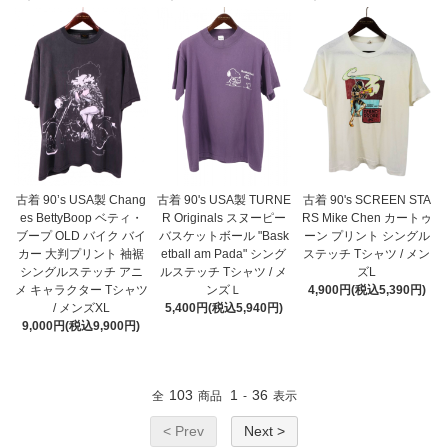
古着 90’s USA製 Chang
古着 90's USA製 TURNE
古着 90's SCREEN STA
es BettyBoop ベティ・
R Originals スヌーピー
RS Mike Chen カートゥ
ブープ OLD バイク バイ
バスケットボール "Bask
ーン プリント シングル
カー 大判プリント 袖裾
etball am Pada" シング
ステッチ Tシャツ / メン
シングルステッチ アニ
ルステッチ Tシャツ / メ
ズL
メ キャラクター Tシャツ
ンズＬ
4,900円(税込5,390円)
/ メンズXL
5,400円(税込5,940円)
9,000円(税込9,900円)
103
1
36
全
商品
-
表示
< Prev
Next >