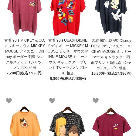
古着 90’s MICKEY & CO.
古着 90's USA製 DISNE
古着 90's USA製 Disney
ミッキーマウス MICKEY
Y ディズニー MICKEY M
DESIGNS ディズニー MI
MOUSE ディズニー Dis
OUSE ミッキーマウス M
CKEY MOUSE ミッキー
ney ボーダー 刺繍 シン
INNIE MOUSE ミニーマ
マウス キャラクター両
グルステッチ Tシャツ /
ウス キャラクター プリ
面プリント 騙し絵 Tシャ
メンズXL相当
ント Tシャツ / メンズL~
ツ / メンズXL相当
7,200円(税込7,920円)
XL相当
15,800円(税込17,380円)
6,800円(税込7,480円)