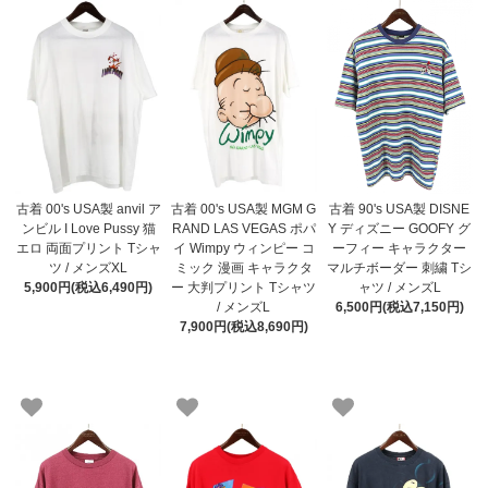
古着 00's USA製 anvil ア
古着 90's USA製 DISNE
古着 00's USA製 MGM G
ンビル I Love Pussy 猫
Y ディズニー GOOFY グ
RAND LAS VEGAS ポパ
エロ 両面プリント Tシャ
ーフィー キャラクター
イ Wimpy ウィンピー コ
ツ / メンズXL
マルチボーダー 刺繍 Tシ
ミック 漫画 キャラクタ
5,900円(税込6,490円)
ャツ / メンズL
ー 大判プリント Tシャツ
6,500円(税込7,150円)
/ メンズL
7,900円(税込8,690円)