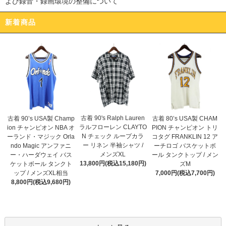
よび録音・録画環境の整備について
新着商品
古着 90's Ralph Lauren
古着 90’s USA製 Champ
古着 80’s USA製 CHAM
ラルフローレン CLAYTO
ion チャンピオン NBA オ
PION チャンピオン トリ
N チェック ループカラ
ーランド・マジック Orla
コタグ FRANKLIN 12 ア
ー リネン 半袖シャツ /
ndo Magic アンファニ
ーチロゴ バスケットボ
メンズXL
ー・ハーダウェイ バス
ール タンクトップ / メン
13,800円(税込15,180円)
ケットボール タンクト
ズM
ップ / メンズXL相当
7,000円(税込7,700円)
8,800円(税込9,680円)