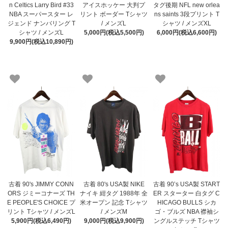
n Celtics Larry Bird #33
アイスホッケー 大判プ
タグ後期 NFL new orlea
NBA スーパースター レ
リント ボーダー Tシャツ
ns saints 3段プリント T
ジェンド ナンバリング T
/ メンズL
シャツ / メンズXL
シャツ / メンズL
5,000円(税込5,500円)
6,000円(税込6,600円)
9,900円(税込10,890円)
古着 90's JIMMY CONN
古着 80's USA製 NIKE
古着 90’s USA製 START
ORS ジミーコナーズ TH
ナイキ 紺タグ 1988年 全
ER スターター 白タグ C
E PEOPLE'S CHOICE プ
米オープン 記念 Tシャツ
HICAGO BULLS シカ
リント Tシャツ / メンズL
/ メンズM
ゴ・ブルズ NBA 襟袖シ
5,900円(税込6,490円)
9,000円(税込9,900円)
ングルステッチ Tシャツ