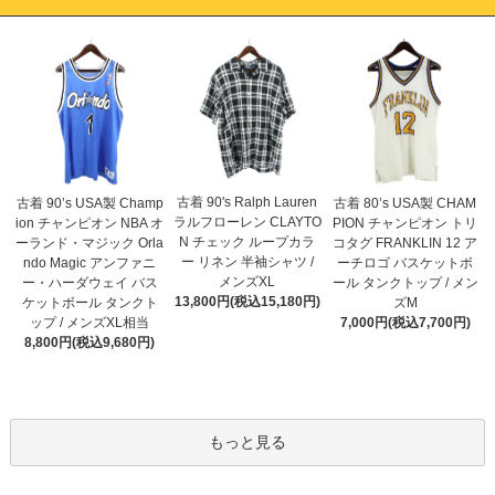
古着 90's Ralph Lauren
古着 90’s USA製 Champ
古着 80’s USA製 CHAM
ラルフローレン CLAYTO
ion チャンピオン NBA オ
PION チャンピオン トリ
N チェック ループカラ
ーランド・マジック Orla
コタグ FRANKLIN 12 ア
ー リネン 半袖シャツ /
ndo Magic アンファニ
ーチロゴ バスケットボ
メンズXL
ー・ハーダウェイ バス
ール タンクトップ / メン
13,800円(税込15,180円)
ケットボール タンクト
ズM
ップ / メンズXL相当
7,000円(税込7,700円)
8,800円(税込9,680円)
もっと見る