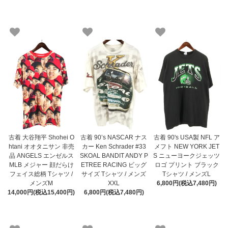
古着 大谷翔平 Shohei O
古着 90’s NASCAR ナス
古着 90's USA製 NFL ア
htani オオタニサン 非売
カー Ken Schrader #33
メフト NEW YORK JET
品 ANGELS エンゼルス
SKOAL BANDIT ANDY P
S ニューヨークジェッツ
MLB メジャー 顔だらけ
ETREE RACING ビッグ
ロゴ プリント ブラック
フェイス総柄 Tシャツ /
サイズ Tシャツ / メンズ
Tシャツ / メンズL
メンズM
XXL
6,800円(税込7,480円)
14,000円(税込15,400円)
6,800円(税込7,480円)