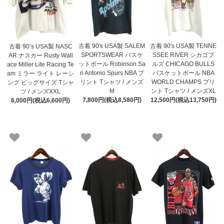
古着 90's USA製 SALEM
古着 90's USA製 TENNE
古着 90’s USA製 NASC
SPORTSWEAR バスケ
SSEE RIVER シカゴブ
AR ナスカー Rusty Wall
ットボール Robinson Sa
ルズ CHICAGO BULLS
ace Miller Lite Racing Te
n Antonio Spurs NBA プ
バスケットボール NBA
am ミラー ライト レーシ
リント Tシャツ / メンズ
WORLD CHAMPS プリ
ング ビッグサイズ Tシャ
M
ント Tシャツ / メンズXL
ツ / メンズXXL
7,800円(税込8,580円)
12,500円(税込13,750円)
6,000円(税込6,600円)