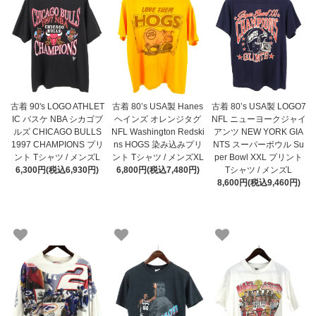
古着 90's LOGO ATHLET
古着 80’s USA製 Hanes
古着 80’s USA製 LOGO7
IC バスケ NBA シカゴブ
ヘインズ オレンジタグ
NFL ニューヨークジャイ
ルズ CHICAGO BULLS
NFL Washington Redski
アンツ NEW YORK GIA
1997 CHAMPIONS プリ
ns HOGS 染み込みプリ
NTS スーパーボウル Su
ント Tシャツ / メンズL
ント Tシャツ / メンズXL
per Bowl XXL プリント
6,300円(税込6,930円)
6,800円(税込7,480円)
Tシャツ / メンズL
8,600円(税込9,460円)