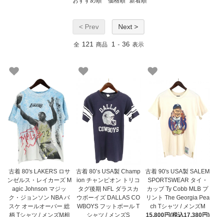
おすすめ順
価格順
新着順
< Prev
Next >
121
1
36
全
商品
-
表示
古着 80's LAKERS ロサ
古着 80’s USA製 Champ
古着 90's USA製 SALEM
ンゼルス・レイカーズ M
ion チャンピオン トリコ
SPORTSWEAR タイ・
agic Johnson マジッ
タグ後期 NFL ダラスカ
カッブ Ty Cobb MLB プ
ク・ジョンソン NBA バ
ウボーイズ DALLAS CO
リント The Georgia Pea
スケ オールオーバー 総
WBOYS フットボール T
ch Tシャツ / メンズM
柄 Tシャツ / メンズM相
シャツ / メンズS
15,800円(税込17,380円)