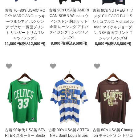
古着 90's USA製 AMERI
古着 70~80's USA製 RO
古着 90's NUTMEG ナツ
CAN BORN Winston ウ
CKY MARCIANO ロッキ
メグ CHICAGO BULLS
ィンストン 胸ポケット
ーマルシアノ ボクシン
シカゴブルズ Michael Jo
企業 レーシング アドバ
グ ボクサー 両面プリン
rdan マイケルジョーダ
タイジング Tシャツ / メ
ト リンガー トリム Tシ
ン NBA 両面プリント T
ンズXL
ャツ / メンズL
シャツ / メンズM
8,800円(税込9,680円)
11,800円(税込12,980円)
8,000円(税込8,800円)
古着 90年代 USA製 STA
古着 90’s USA製 ARTEX
古着 80's USA製 Champ
RTER スターター Bosto
NHL Saint Louis Blues
ion チャンピオン トリコ