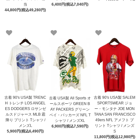
当
6,400円(税込7,040円)
44,800円(税込49,280円)
古着 90's USA製 TRENC
古着 90's USA製 SALEM
古着 USA製 All Sports オ
H トレンチ LOS ANGEL
SPORTSWEAR ジョ
ールスポーツ GREEN B
ES DODGERS ロサンゼ
ー・モンタナ JOE MON
AY PACKERS グリーン
ルスドジャース MLB 霜
TANA SAN FRANCISCO
ベイ・パッカーズ NFL T
降り プリント Tシャツ /
49ers NFL アメフト プ
シャツ / メンズXL
メンズL
リント Tシャツ / メンズ
6,900円(税込7,590円)
5,900円(税込6,490円)
S
11,800円(税込12,980円)