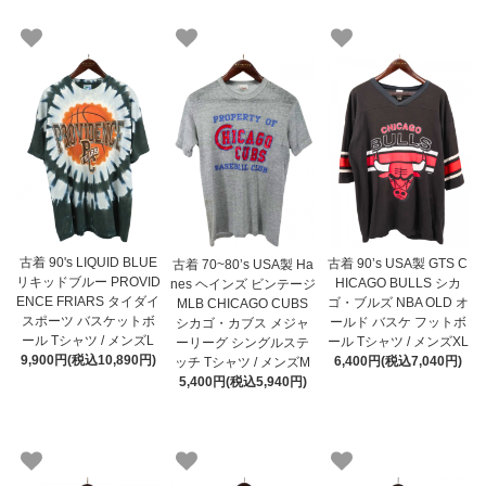
古着 90's LIQUID BLUE
古着 90’s USA製 GTS C
古着 70~80’s USA製 Ha
リキッドブルー PROVID
HICAGO BULLS シカ
nes ヘインズ ビンテージ
ENCE FRIARS タイダイ
ゴ・ブルズ NBA OLD オ
MLB CHICAGO CUBS
スポーツ バスケットボ
ールド バスケ フットボ
シカゴ・カブス メジャ
ール Tシャツ / メンズL
ール Tシャツ / メンズXL
ーリーグ シングルステ
9,900円(税込10,890円)
6,400円(税込7,040円)
ッチ Tシャツ / メンズM
5,400円(税込5,940円)