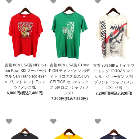
古着 80's USA製 NFL Su
古着 80's USA製 CHAM
古着 90's NIKE ナイキ ブ
per Bowl XIX スーパーボ
PION チャンピオン ボデ
ートレグ JORDAN マイ
ウル San Francisco 49er
ィ トリコタグ BOSTON
ケル・ジョーダン 大判
s プリント レッド Tシャ
CELTICS セルティック
プリント Tシャツ / メン
ツ / メンズXL
ス 6連ロゴ Tシャツ / メ
ズXL 相当
6,800円(税込7,480円)
ンズＬ
7,200円(税込7,920円)
7,200円(税込7,920円)