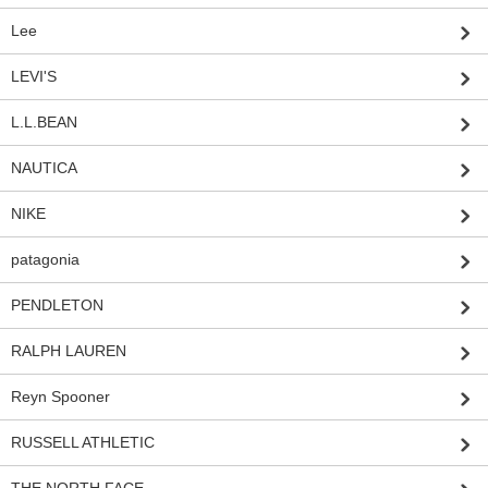
Lee
LEVI'S
L.L.BEAN
NAUTICA
NIKE
patagonia
PENDLETON
RALPH LAUREN
Reyn Spooner
RUSSELL ATHLETIC