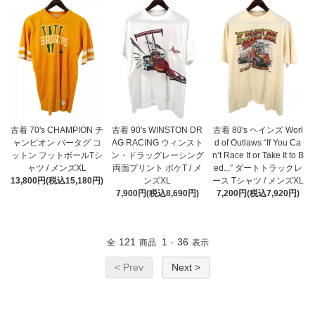
古着 70's CHAMPION チ
古着 90's WINSTON DR
古着 80's ヘインズ Worl
ャンピオン バータグ コ
AG RACING ウィンスト
d of Outlaws “If You Ca
ットン フットボールTシ
ン・ドラッグレーシング
n’t Race It or Take It to B
ャツ / メンズXL
両面プリント ポケT / メ
ed...” ダートトラックレ
13,800円(税込15,180円)
ンズXL
ース Tシャツ / メンズXL
7,900円(税込8,690円)
7,200円(税込7,920円)
121
1
36
全
商品
-
表示
< Prev
Next >