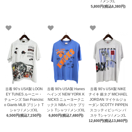
/ メンズL
5,800円(税込6,380円)
古着 90’s USA製 LOON
古着 90's USA製 Hanes
古着 90’s USA製 NIKE
EY TUNES ルーニー・
ヘインズ NEW YORK K
ナイキ 銀タグ MICHAEL
テューンズ San Francisc
NICKS ニューヨークニ
JORDAN マイケルジョ
o Giants MLB プリント T
ックス NBA バスケ プリ
ーダン SCOTTY PIPPEN
シャツ / メンズXL
ント Tシャツ / メンズXL
スコッティピッペン バ
6,500円(税込7,150円)
6,800円(税込7,480円)
スケ Tシャツ / メンズL
12,600円(税込13,860円)