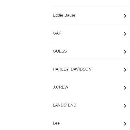
Eddie Bauer
GAP
GUESS
HARLEYｰDAVIDSON
J.CREW
LANDS’ END
Lee