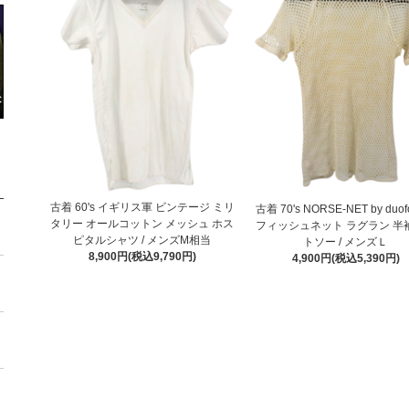
古着 60's イギリス軍 ビンテージ ミリ
古着 70's NORSE-NET by duof
タリー オールコットン メッシュ ホス
フィッシュネット ラグラン 半
ピタルシャツ / メンズM相当
トソー / メンズＬ
8,900円(税込9,790円)
4,900円(税込5,390円)