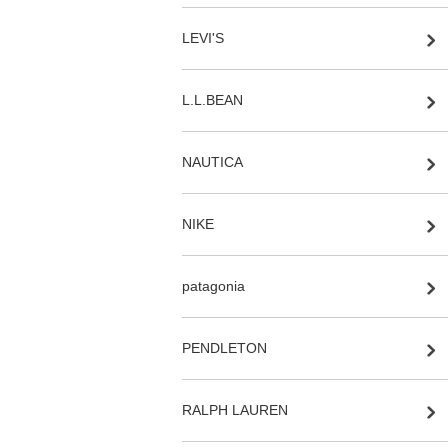
LEVI'S
L.L.BEAN
NAUTICA
NIKE
patagonia
PENDLETON
RALPH LAUREN