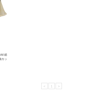
old 総
袖カッ
<
1
>