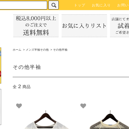
トップ
お気に入り
お問い
ホーム
>
メンズ半袖その他
>
その他半袖
その他半袖
2
全
商品