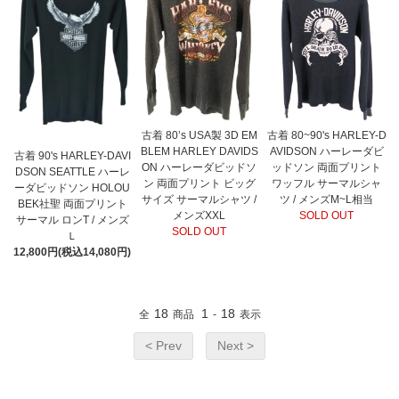
古着 80’s USA製 3D EM
古着 80~90's HARLEY-D
BLEM HARLEY DAVIDS
AVIDSON ハーレーダビ
古着 90's HARLEY-DAVI
ON ハーレーダビッドソ
ッドソン 両面プリント
DSON SEATTLE ハーレ
ン 両面プリント ビッグ
ワッフル サーマルシャ
ーダビッドソン HOLOU
サイズ サーマルシャツ /
ツ / メンズM~L相当
BEK社聖 両面プリント
メンズXXL
SOLD OUT
サーマル ロンT / メンズ
SOLD OUT
Ｌ
12,800円(税込14,080円)
18
1
18
全
商品
-
表示
< Prev
Next >