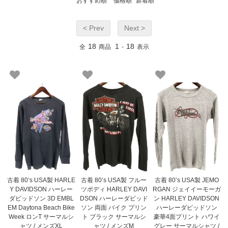
おすすめ順
価格順
新着順
< Prev
Next >
18
1
18
全
商品
-
表示
古着 80’s USA製 HARLE
古着 80’s USA製 フルー
古着 80’s USA製 JEMO
Y DAVIDSON ハーレー
ツボディ HARLEY DAVI
RGAN ジェイイーモーガ
ダビッドソン 3D EMBL
DSON ハーレーダビッド
ン HARLEY DAVIDSON
EM Daytona Beach Bike
ソン 両面 バイク プリン
ハーレーダビッドソン
Week ロンT サーマルシ
ト ブラック サーマルシ
豪華4面プリント ハワイ
ャツ / メンズXL
ャツ / メンズM
グレー サーマルシャツ /