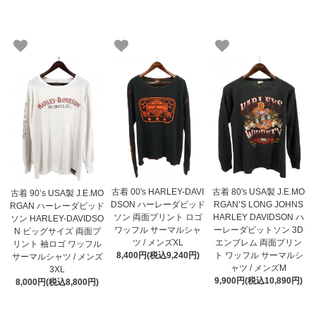
古着 00's HARLEY-DAVI
古着 80's USA製 J.E.MO
古着 90’s USA製 J.E.MO
DSON ハーレーダビッド
RGAN’S LONG JOHNS
RGAN ハーレーダビッド
ソン 両面プリント ロゴ
HARLEY DAVIDSON ハ
ソン HARLEY-DAVIDSO
ワッフル サーマルシャ
ーレーダビットソン 3D
N ビッグサイズ 両面プ
ツ / メンズXL
エンブレム 両面プリン
リント 袖ロゴ ワッフル
8,400円(税込9,240円)
ト ワッフル サーマルシ
サーマルシャツ / メンズ
ャツ / メンズM
3XL
9,900円(税込10,890円)
8,000円(税込8,800円)