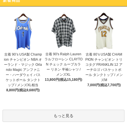
新着商品
古着 90's Ralph Lauren
古着 90’s USA製 Champ
古着 80’s USA製 CHAM
ラルフローレン CLAYTO
ion チャンピオン NBA オ
PION チャンピオン トリ
N チェック ループカラ
ーランド・マジック Orla
コタグ FRANKLIN 12 ア
ー リネン 半袖シャツ /
ndo Magic アンファニ
ーチロゴ バスケットボ
メンズXL
ー・ハーダウェイ バス
ール タンクトップ / メン
13,800円(税込15,180円)
ケットボール タンクト
ズM
ップ / メンズXL相当
7,000円(税込7,700円)
8,800円(税込9,680円)
もっと見る