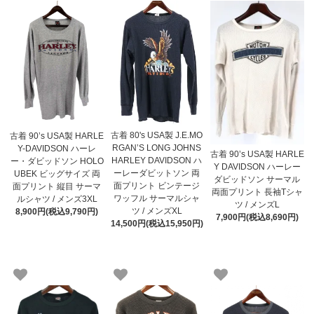
古着 80's USA製 J.E.MO
古着 90’s USA製 HARLE
RGAN’S LONG JOHNS
Y-DAVIDSON ハーレ
古着 90’s USA製 HARLE
HARLEY DAVIDSON ハ
ー・ダビッドソン HOLO
Y DAVIDSON ハーレー
ーレーダビットソン 両
UBEK ビッグサイズ 両
ダビッドソン サーマル
面プリント ビンテージ
面プリント 縦目 サーマ
両面プリント 長袖Tシャ
ワッフル サーマルシャ
ルシャツ / メンズ3XL
ツ / メンズL
ツ / メンズXL
8,900円(税込9,790円)
7,900円(税込8,690円)
14,500円(税込15,950円)