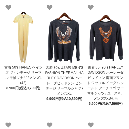
古着 50's HANES ヘイン
古着 80~90’s HARLEY
古着 80's USA製 MEN’S
ズ ヴィンテージ サーマ
DAVIDSON ハーレーダ
FASHION THERMAL HA
ル 半袖ツナギ / メンズL
ビッドソン 両面プリン
RLEY-DAVIDSON ハー
(42)
ト ワッフル イーグル シ
レーダビッドソン ビン
8,900円(税込9,790円)
ールド アーチロゴ サー
テージ サーマルシャツ /
マルシャツ / ユースM、
メンズXL
メンズXXS相当
9,900円(税込10,890円)
6,900円(税込7,590円)