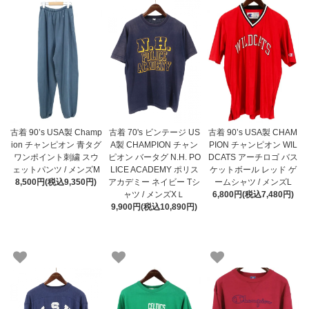
古着 90’s USA製 Champ
古着 70's ビンテージ US
古着 90’s USA製 CHAM
ion チャンピオン 青タグ
A製 CHAMPION チャン
PION チャンピオン WIL
ワンポイント刺繍 スウ
ピオン バータグ N.H. PO
DCATS アーチロゴ バス
ェットパンツ / メンズM
LICE ACADEMY ポリス
ケットボール レッド ゲ
8,500円(税込9,350円)
アカデミー ネイビー Tシ
ームシャツ / メンズL
ャツ / メンズXＬ
6,800円(税込7,480円)
9,900円(税込10,890円)