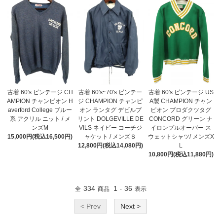
古着 60's ビンテージ CH
古着 60's~70's ビンテー
古着 60's ビンテージ US
AMPION チャンピオン H
ジ CHAMPION チャンピ
A製 CHAMPION チャン
averford College ブルー
オン ランタグ デビルプ
ピオン プロダクツタグ
系 アクリル ニット / メ
リント DOLGEVILLE DE
CONCORD グリーン ナ
ンズM
VILS ネイビー コーチジ
イロンプルオーバー ス
15,000円(税込16,500円)
ャケット / メンズＳ
ウェットシャツ/ メンズX
12,800円(税込14,080円)
L
10,800円(税込11,880円)
334
1
36
全
商品
-
表示
< Prev
Next >