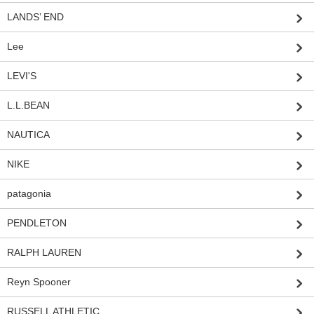
LANDS’ END
Lee
LEVI'S
L.L.BEAN
NAUTICA
NIKE
patagonia
PENDLETON
RALPH LAUREN
Reyn Spooner
RUSSELL ATHLETIC