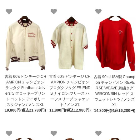
古着 60's ビンテージ CH
古着 60's ビンテージ CH
古着 90’s USA製 Champ
AMPION チャンピオン
AMPION チャンピオン
ion チャンピオン REVE
ランタグ Fordham Univ
プロダクツタグ FRIEND
RSE WEAVE 刺繍タグ
ersity フロッキープリン
S ナイロン フリース ハ
WISCONSIN レッド ス
ト コットン アイボリー
ーフスリーブ ジャケッ
ウェットシャツ / メンズ
スタジャン / メンズXL
ト / メンズL
XL
19,800円(税込21,780円)
11,800円(税込12,980円)
14,800円(税込16,280円)