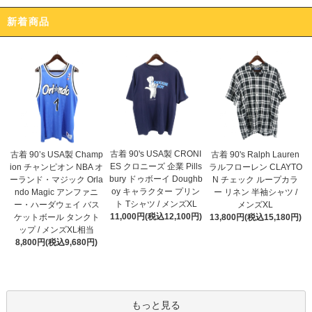
新着商品
古着 90's USA製 CRONI
古着 90’s USA製 Champ
古着 90's Ralph Lauren
ES クロニーズ 企業 Pills
ion チャンピオン NBA オ
ラルフローレン CLAYTO
bury ドゥボーイ Doughb
ーランド・マジック Orla
N チェック ループカラ
oy キャラクター プリン
ndo Magic アンファニ
ー リネン 半袖シャツ /
ト Tシャツ / メンズXL
ー・ハーダウェイ バス
メンズXL
11,000円(税込12,100円)
ケットボール タンクト
13,800円(税込15,180円)
ップ / メンズXL相当
8,800円(税込9,680円)
もっと見る