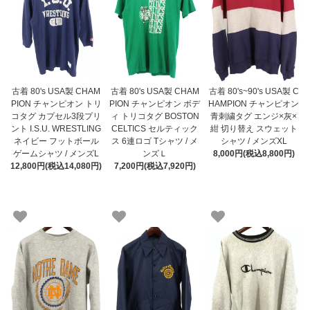
古着 80's USA製 CHAM
古着 80's USA製 CHAM
古着 80's~90's USA製 C
PION チャンピオン トリ
PION チャンピオン ボデ
HAMPION チャンピオン
コタグ カプセル3段プリ
ィ トリコタグ BOSTON
青刺繍タグ エンジ×灰×
ント I.S.U. WRESTLING
CELTICS セルティック
紺 切り替え スウェット
ネイビー フットボール
ス 6連ロゴ Tシャツ / メ
シャツ / メンズXL
ゲームシャツ / メンズL
ンズＬ
8,000円(税込8,800円)
12,800円(税込14,080円)
7,200円(税込7,920円)