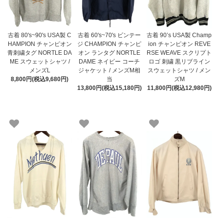
古着 80's~90's USA製 C
古着 60's~70's ビンテー
古着 90’s USA製 Champ
HAMPION チャンピオン
ジ CHAMPION チャンピ
ion チャンピオン REVE
青刺繍タグ NORTLE DA
オン ランタグ NORTLE
RSE WEAVE スクリプト
ME スウェットシャツ /
DAME ネイビー コーチ
ロゴ 刺繍 黒リブライン
メンズL
ジャケット / メンズM相
スウェットシャツ / メン
8,800円(税込9,680円)
当
ズM
13,800円(税込15,180円)
11,800円(税込12,980円)