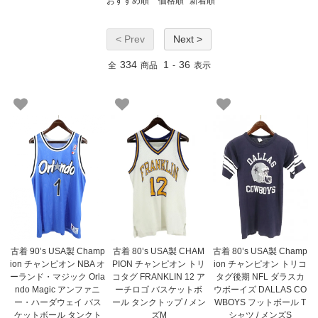
おすすめ順
価格順
新着順
< Prev
Next >
334
1
36
全
商品
-
表示
古着 90’s USA製 Champ
古着 80’s USA製 CHAM
古着 80’s USA製 Champ
ion チャンピオン NBA オ
PION チャンピオン トリ
ion チャンピオン トリコ
ーランド・マジック Orla
コタグ FRANKLIN 12 ア
タグ後期 NFL ダラスカ
ndo Magic アンファニ
ーチロゴ バスケットボ
ウボーイズ DALLAS CO
ー・ハーダウェイ バス
ール タンクトップ / メン
WBOYS フットボール T
ケットボール タンクト
ズM
シャツ / メンズS