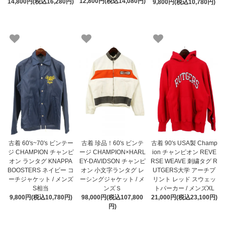
12,800円(税込14,080円)
14,800円(税込16,280円)
9,800円(税込10,780円)
古着 60's~70's ビンテー
古着 珍品！60's ビンテ
古着 90's USA製 Champ
ジ CHAMPION チャンピ
ージ CHAMPION×HARL
ion チャンピオン REVE
オン ランタグ KNAPPA
EY-DAVIDSON チャンピ
RSE WEAVE 刺繍タグ R
BOOSTERS ネイビー コ
オン 小文字ランタグ レ
UTGERS大学 アーチプ
ーチジャケット / メンズ
ーシングジャケット / メ
リント レッド スウェッ
S相当
ンズＳ
トパーカー / メンズXL
9,800円(税込10,780円)
98,000円(税込107,800
21,000円(税込23,100円)
円)