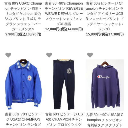
古着 80's USA製 Champ
古着 80'~90’s Champion
古着 60's ビンテージ Ch
ion チャンピオン 前期ト
チャンピオン REVERSE
ampion チャンピオン ラ
リコタグ Methuen 染み
WEAVE DEPAUL グレー
ンタグ アイボリー UCS
込みプリント 生成り ラ
スウェットシャツ / メン
B フロッキープリント ド
グラン スウェットパー
ズXL相当
ッグイヤー ジャケット /
カー / メンズＭ
12,800円(税込14,080円)
メンズL
9,900円(税込10,890円)
15,800円(税込17,380円)
古着 60's~70's ビンテー
古着 60's ビンテージ US
古着 80’s~90's USA製 C
ジ USA製 CHAMPION
A製 CHAMPION チャン
hampion チャンピオン
チャンピオン ランタグ
ピオン プロダクツタグ
青刺繍タグ スクリプト