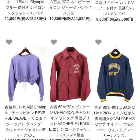
United States Olympic
六芒星 JCC ネイビー ナ
ロゴ ネイビー カットソ
ブルー 襟付き ナイロン
イロン ジャージ パンツ /
ー フード付き 長袖Tシャ
スタジャン / メンズM
メンズL
ツ / メンズXL
11,800円(税込12,980円)
10,800円(税込11,880円)
8,800円(税込9,680円)
古着 60's~70's ビンテー
古着 80’s USA製 Champ
古着 80's~90's USA製 C
ジ CHAMPION チャンピ
ion チャンピオン REVE
HAMPION チャンピオン
オン ランタグ 両面プリ
RSE WEAVE トリコタグ
青刺繍タグ VALPARAIS
ント VACHERIE LEAGU
クロップド ラベンダー
O大学 ネイビー プルオ
E エンジ コーチジャケッ
スウェットシャツ / レデ
ーバー ウィンドブレー
ト / メンズM相当
ィースXXL
カー / メンズL