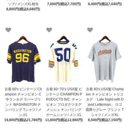
ップ / メンズXL相当
7,000円(税込7,700円)
6,400円(税込7,040円)
8,800円(税込9,680円)
古着 60's ビンテージ Ch
古着 60~70’s USA製 ビ
古着 80's USA製 Champ
ampion チャンピオン C
ンテージ CHAMPION P
ion チャンピオン トリコ
中ランタグ ラバープリ
RODUCTS INC. チャン
タグ 「Late Night with D
ント WASHINGTON ナ
ピオン プロダクツタグ
avid Letterman」 ロゴ
ンバリング Tシャツ / メ
メッシュ ナンバリング
霜降りグレー プリント T
ンズL
ゲームシャツ / メンズL
シャツ / メンズXL
19,800円(税込21,780円)
11,800円(税込12,980円)
6,500円(税込7,150円)