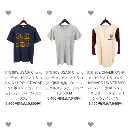
古着 80’s USA製 Champ
古着 80's USA製 Champ
古着 80's CHAMPION チ
ion チャンピオン トリコ
ion チャンピオン トリコ
ャンピオン トリコタグ
タグ N.H. POLICE ACAD
タグ後期 無地 グレー シ
HARVARD UNIVERSITY
EMY ポリスアカデミー
ングルステッチ Tシャツ
ハーバード大学 ヘンリ
カレッジ Tシャツ / メン
/ メンズM
ーネック ベースボールT
ズXL
6,400円(税込7,040円)
シャツ / メンズＭ
9,900円(税込10,890円)
6,400円(税込7,040円)