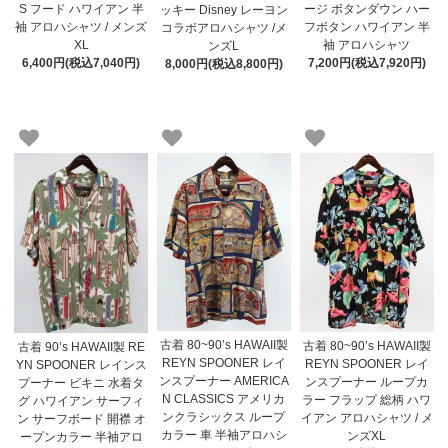
S フード ハワイアン 半
ージ ボタンダウン ハー
ッキー Disney レーヨン
袖 アロハシャツ / メンズ
フボタン ハワイアン 半
コラボアロハシャツ /メ
XL
袖 アロハシャツ
ンズL
6,400円(税込7,040円)
7,200円(税込7,920円)
8,000円(税込8,800円)
古着 80~90’s HAWAII製
古着 80~90’s HAWAII製
古着 90’s HAWAII製 RE
REYN SPOONER レイ
REYN SPOONER レイ
YN SPOONER レインス
ンスプーナー AMERICA
ンスプーナー ループカ
プーナー ビキニ 水着タ
N CLASSICS アメリカ
ラー フラップ 総柄 ハワ
グ ハワイアン サーフィ
ンクラシックス ループ
イアン アロハシャツ / メ
ン サーフボード 開襟 オ
カラー 車 半袖アロハシ
ンズXL
ープンカラー 半袖アロ