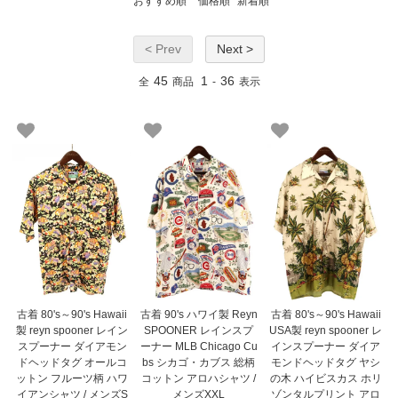
おすすめ順
価格順
新着順
< Prev
Next >
45
1
36
全
商品
-
表示
古着 80's～90's Hawaii
古着 90's ハワイ製 Reyn
古着 80's～90's Hawaii
製 reyn spooner レイン
SPOONER レインスプ
USA製 reyn spooner レ
スプーナー ダイアモン
ーナー MLB Chicago Cu
インスプーナー ダイア
ドヘッドタグ オールコ
bs シカゴ・カブス 総柄
モンドヘッドタグ ヤシ
ットン フルーツ柄 ハワ
コットン アロハシャツ /
の木 ハイビスカス ホリ
イアンシャツ / メンズS
メンズXXL
ゾンタルプリント アロ