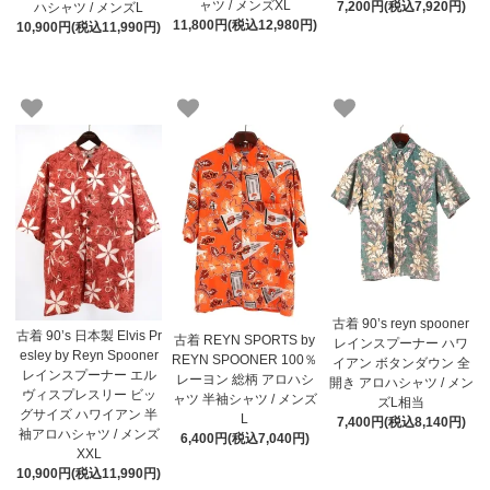
ャツ / メンズXL
7,200円(税込7,920円)
ハシャツ / メンズL
11,800円(税込12,980円)
10,900円(税込11,990円)
古着 90’s reyn spooner
古着 90’s 日本製 Elvis Pr
古着 REYN SPORTS by
レインスプーナー ハワ
esley by Reyn Spooner
REYN SPOONER 100％
イアン ボタンダウン 全
レインスプーナー エル
レーヨン 総柄 アロハシ
開き アロハシャツ / メン
ヴィスプレスリー ビッ
ャツ 半袖シャツ / メンズ
ズL相当
グサイズ ハワイアン 半
L
7,400円(税込8,140円)
袖アロハシャツ / メンズ
6,400円(税込7,040円)
XXL
10,900円(税込11,990円)