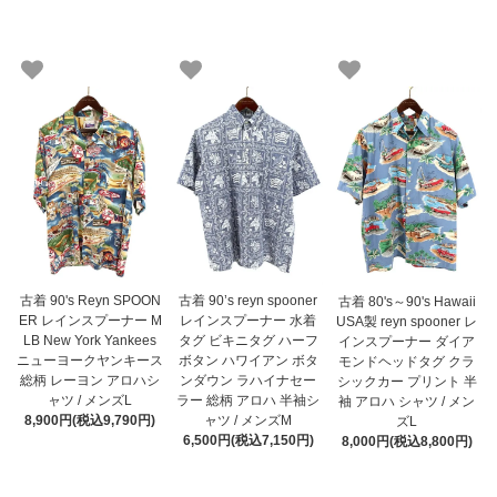
古着 90's Reyn SPOON
古着 90’s reyn spooner
古着 80's～90's Hawaii
ER レインスプーナー M
レインスプーナー 水着
USA製 reyn spooner レ
LB New York Yankees
タグ ビキニタグ ハーフ
インスプーナー ダイア
ニューヨークヤンキース
ボタン ハワイアン ボタ
モンドヘッドタグ クラ
総柄 レーヨン アロハシ
ンダウン ラハイナセー
シックカー プリント 半
ャツ / メンズL
ラー 総柄 アロハ 半袖シ
袖 アロハ シャツ / メン
8,900円(税込9,790円)
ャツ / メンズM
ズL
6,500円(税込7,150円)
8,000円(税込8,800円)