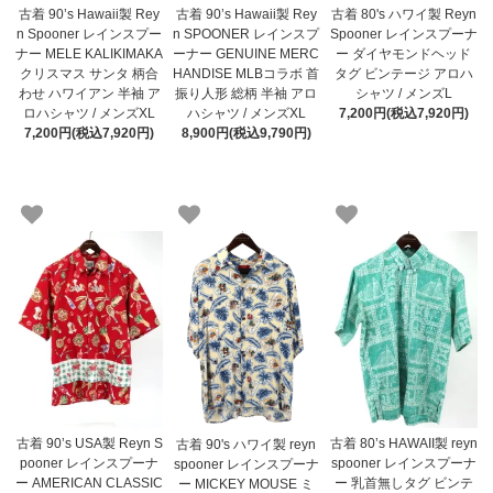
古着 90’s Hawaii製 Rey
古着 90’s Hawaii製 Rey
古着 80's ハワイ製 Reyn
n Spooner レインスプー
n SPOONER レインスプ
Spooner レインスプーナ
ナー MELE KALIKIMAKA
ーナー GENUINE MERC
ー ダイヤモンドヘッド
クリスマス サンタ 柄合
HANDISE MLBコラボ 首
タグ ビンテージ アロハ
わせ ハワイアン 半袖 ア
振り人形 総柄 半袖 アロ
シャツ / メンズL
ロハシャツ / メンズXL
ハシャツ / メンズXL
7,200円(税込7,920円)
7,200円(税込7,920円)
8,900円(税込9,790円)
古着 90’s USA製 Reyn S
古着 80’s HAWAII製 reyn
古着 90's ハワイ製 reyn
pooner レインスプーナ
spooner レインスプーナ
spooner レインスプーナ
ー AMERICAN CLASSIC
ー 乳首無しタグ ビンテ
ー MICKEY MOUSE ミ