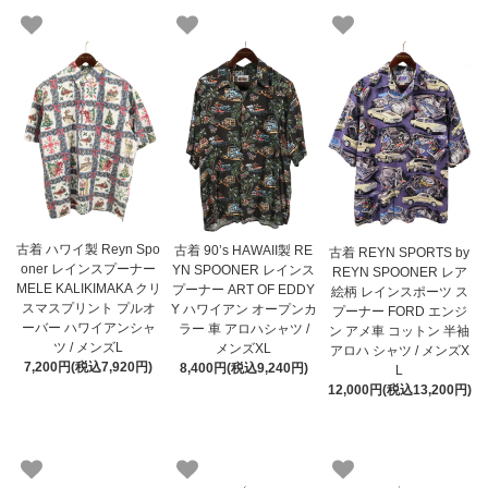
古着 ハワイ製 Reyn Spo
古着 90’s HAWAII製 RE
古着 REYN SPORTS by
oner レインスプーナー
YN SPOONER レインス
REYN SPOONER レア
MELE KALIKIMAKA クリ
プーナー ART OF EDDY
絵柄 レインスポーツ ス
スマスプリント プルオ
Y ハワイアン オープンカ
プーナー FORD エンジ
ーバー ハワイアンシャ
ラー 車 アロハシャツ /
ン アメ車 コットン 半袖
ツ / メンズL
メンズXL
アロハ シャツ / メンズX
7,200円(税込7,920円)
8,400円(税込9,240円)
L
12,000円(税込13,200円)