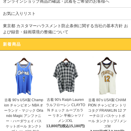
オンラインショップ商品の確認・試着をご希望のお客様へ
お気に入りリスト
東京都 カスタマーハラスメント防止条例に関する当社の基本方針 お
よび録音・録画環境の整備について
新着商品
古着 90's Ralph Lauren
古着 90’s USA製 Champ
古着 80’s USA製 CHAM
ラルフローレン CLAYTO
ion チャンピオン NBA オ
PION チャンピオン トリ
N チェック ループカラ
ーランド・マジック Orla
コタグ FRANKLIN 12 ア
ー リネン 半袖シャツ /
ndo Magic アンファニ
ーチロゴ バスケットボ
メンズXL
ー・ハーダウェイ バス
ール タンクトップ / メン
13,800円(税込15,180円)
ケットボール タンクト
ズM