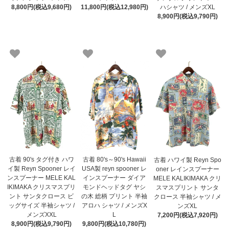
8,800円(税込9,680円)
11,800円(税込12,980円)
ハシャツ / メンズXL
8,900円(税込9,790円)
古着 90's タグ付き ハワ
古着 80's～90's Hawaii
古着 ハワイ製 Reyn Spo
イ製 Reyn Spooner レイ
USA製 reyn spooner レ
oner レインスプーナー
ンスプーナー MELE KAL
インスプーナー ダイア
MELE KALIKIMAKA クリ
IKIMAKA クリスマスプリ
モンドヘッドタグ ヤシ
スマスプリント サンタ
ント サンタクロース ビ
の木 総柄 プリント 半袖
クロース 半袖シャツ / メ
ッグサイズ 半袖シャツ /
アロハ シャツ / メンズX
ンズXL
メンズXXL
L
7,200円(税込7,920円)
8,900円(税込9,790円)
9,800円(税込10,780円)