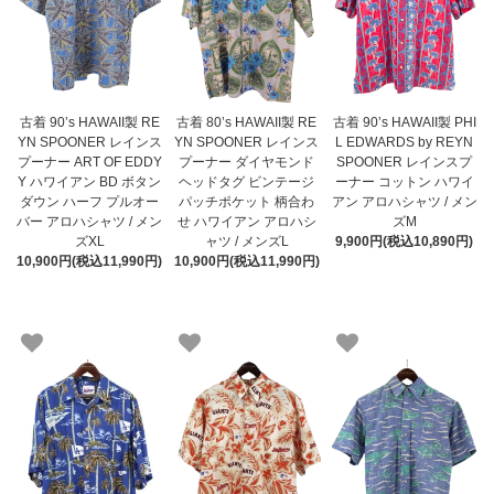
古着 90’s HAWAII製 RE
古着 80’s HAWAII製 RE
古着 90’s HAWAII製 PHI
YN SPOONER レインス
YN SPOONER レインス
L EDWARDS by REYN
プーナー ART OF EDDY
プーナー ダイヤモンド
SPOONER レインスプ
Y ハワイアン BD ボタン
ヘッドタグ ビンテージ
ーナー コットン ハワイ
ダウン ハーフ プルオー
パッチポケット 柄合わ
アン アロハシャツ / メン
バー アロハシャツ / メン
せ ハワイアン アロハシ
ズM
ズXL
ャツ / メンズL
9,900円(税込10,890円)
10,900円(税込11,990円)
10,900円(税込11,990円)