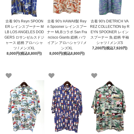
古着 90's Reyn SPOON
古着 90's HAWAII製 Rey
古着 90's DIETRICH VA
ER レインスプーナー M
n Spooner レインスプー
REZ COLLECTION by R
LB LOS ANGELES DOD
ナー MLBコラボ San Fra
EYN SPOONER レイン
GERS ロサンゼルスドジ
ncisco Giants 総柄 ハワ
スプーナー 魚 総柄 半袖
ャース 総柄 アロハシャ
イアン アロハシャツ / メ
シャツ / メンズS
ツ / メンズXL
ンズXL
7,200円(税込7,920円)
8,000円(税込8,800円)
8,000円(税込8,800円)