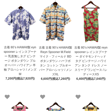
古着 80’s HAWAII製 eyn
古着 古着 90’s HAWAII製
古着 80’s HAWAII製 reyn
spooner レインスプーナ
Reyn Spooner M.Field
spooner レインスプーナ
ー 乳首無しタグ ビンテ
マイク・フィールド BD
ー ダイヤモンドヘッド
ージ ボタンダウン プル
ボタンダウン ハーフボ
タグ ビンテージ ハワイ
オーバー ハワイアン 半
タン コットン プルオー
アン タンク ドレス ノー
袖 アロハシャツ / メンズ
バー アロハシャツ / メン
スリーブ ワンピース / レ
M
ズXL
ディースXS
7,200円(税込7,920円)
6,600円(税込7,260円)
6,400円(税込7,040円)