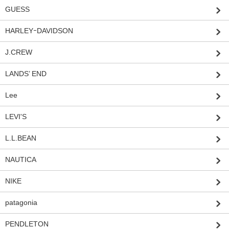
GUESS
HARLEYｰDAVIDSON
J.CREW
LANDS’ END
Lee
LEVI'S
L.L.BEAN
NAUTICA
NIKE
patagonia
PENDLETON