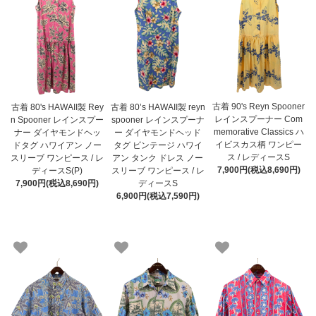
古着 90's Reyn Spooner
古着 80's HAWAII製 Rey
古着 80’s HAWAII製 reyn
レインスプーナー Com
n Spooner レインスプー
spooner レインスプーナ
memorative Classics ハ
ナー ダイヤモンドヘッ
ー ダイヤモンドヘッド
イビスカス柄 ワンピー
ドタグ ハワイアン ノー
タグ ビンテージ ハワイ
ス / レディースS
スリーブ ワンピース / レ
アン タンク ドレス ノー
7,900円(税込8,690円)
ディースS(P)
スリーブ ワンピース / レ
7,900円(税込8,690円)
ディースS
6,900円(税込7,590円)