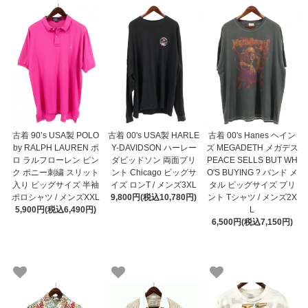
古着 90’s USA製 POLO
古着 00's USA製 HARLE
古着 00's Hanes ヘイン
by RALPH LAUREN ポ
Y-DAVIDSON ハーレー
ズ MEGADETH メガデス
ロ ラルフローレン ピン
ダビッドソン 両面プリ
PEACE SELLS BUT WH
ク ポニー刺繍 スリット
ント Chicago ビッグサ
O'S BUYING ? バンド メ
入り ビッグサイズ 半袖
イズ ロンT / メンズ3XL
タル ビッグサイズ プリ
ポロシャツ / メンズXXL
9,800円(税込10,780円)
ント Tシャツ / メンズ2X
5,900円(税込6,490円)
L
6,500円(税込7,150円)