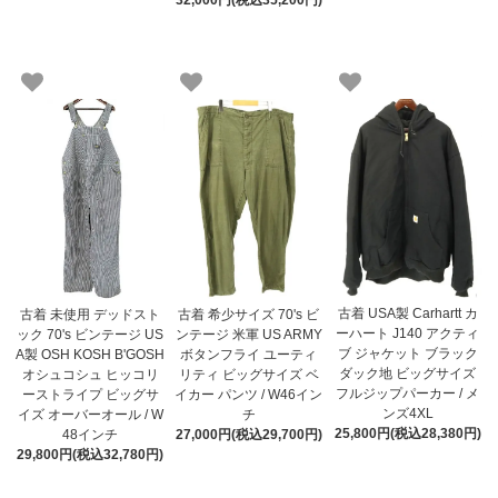
32,000円(税込35,200円)
古着 USA製 Carhartt カ
古着 未使用 デッドスト
古着 希少サイズ 70's ビ
ーハート J140 アクティ
ック 70's ビンテージ US
ンテージ 米軍 US ARMY
ブ ジャケット ブラック
A製 OSH KOSH B'GOSH
ボタンフライ ユーティ
ダック地 ビッグサイズ
オシュコシュ ヒッコリ
リティ ビッグサイズ ベ
フルジップパーカー / メ
ーストライプ ビッグサ
イカー パンツ / W46イン
ンズ4XL
イズ オーバーオール / W
チ
25,800円(税込28,380円)
48インチ
27,000円(税込29,700円)
29,800円(税込32,780円)