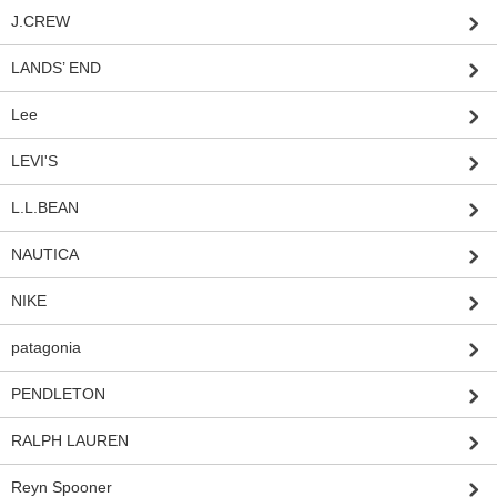
J.CREW
LANDS’ END
Lee
LEVI'S
L.L.BEAN
NAUTICA
NIKE
patagonia
PENDLETON
RALPH LAUREN
Reyn Spooner