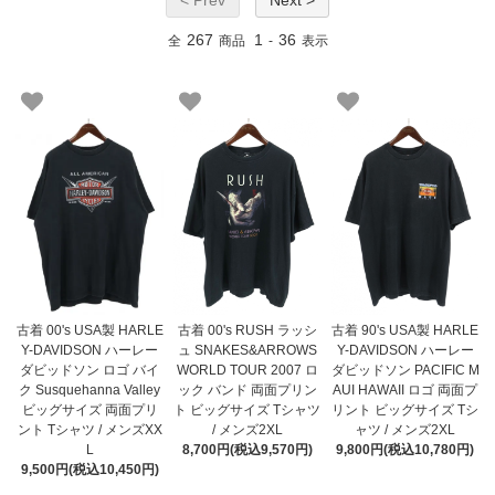
< Prev
Next >
267
1
36
全
商品
-
表示
古着 00's USA製 HARLE
古着 00's RUSH ラッシ
古着 90's USA製 HARLE
Y-DAVIDSON ハーレー
ュ SNAKES&ARROWS
Y-DAVIDSON ハーレー
ダビッドソン ロゴ バイ
WORLD TOUR 2007 ロ
ダビッドソン PACIFIC M
ク Susquehanna Valley
ック バンド 両面プリン
AUI HAWAII ロゴ 両面プ
ビッグサイズ 両面プリ
ト ビッグサイズ Tシャツ
リント ビッグサイズ Tシ
ント Tシャツ / メンズXX
/ メンズ2XL
ャツ / メンズ2XL
L
8,700円(税込9,570円)
9,800円(税込10,780円)
9,500円(税込10,450円)