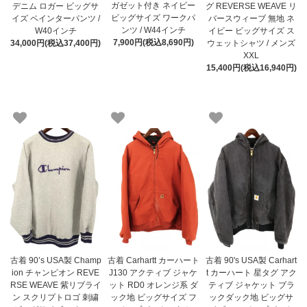
ガゼット付き ネイビー
デニム ロガー ビッグサ
グ REVERSE WEAVE リ
ビッグサイズ ワークパ
イズ ペインターパンツ /
バースウィーブ 無地 ネ
ンツ / W44インチ
W40インチ
イビー ビッグサイズ ス
7,900円(税込8,690円)
34,000円(税込37,400円)
ウェットシャツ / メンズ
XXL
15,400円(税込16,940円)
古着 90’s USA製 Champ
古着 Carhartt カーハート
古着 90's USA製 Carhart
ion チャンピオン REVE
J130 アクティブ ジャケ
t カーハート 星タグ アク
RSE WEAVE 紫リブライ
ット RD0 オレンジ系 ダ
ティブ ジャケット ブラ
ン スクリプトロゴ 刺繍
ック地 ビッグサイズ フ
ックダック地 ビッグサ