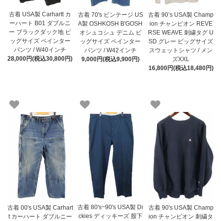
古着 USA製 Carhartt カ
古着 70's ビンテージ US
古着 90’s USA製 Champ
ーハート B01 ダブルニ
A製 OSHKOSH B'GOSH
ion チャンピオン REVE
ー ブラックダック地 ビ
オシュコシュ デニム ビ
RSE WEAVE 刺繍タグ U
ッグサイズ ペインター
ッグサイズ ペインター
SD グレー ビッグサイズ
パンツ / W40インチ
パンツ / W42インチ
スウェットシャツ / メン
28,000円(税込30,800円)
9,000円(税込9,900円)
ズXXL
16,800円(税込18,480円)
古着 80's~90's USA製 Di
古着 00's USA製 Carhart
古着 90's USA製 Champ
ckies ディッキーズ 股下
t カーハート ダブルニー
ion チャンピオン 刺繍タ