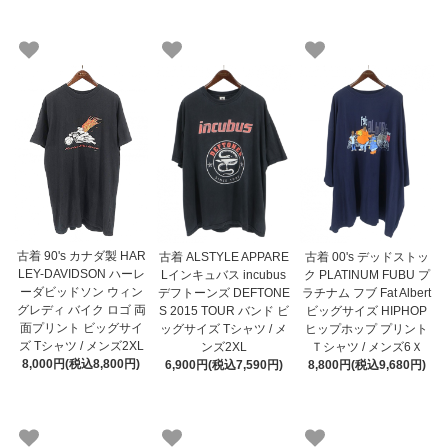
古着 90's カナダ製 HAR
古着 ALSTYLE APPARE
古着 00's デッドストッ
LEY-DAVIDSON ハーレ
Lインキュバス incubus
ク PLATINUM FUBU プ
ーダビッドソン ウィン
デフトーンズ DEFTONE
ラチナム フブ Fat Albert
グレディ バイク ロゴ 両
S 2015 TOUR バンド ビ
ビッグサイズ HIPHOP
面プリント ビッグサイ
ッグサイズ Tシャツ / メ
ヒップホップ プリント
ズ Tシャツ / メンズ2XL
ンズ2XL
Ｔシャツ / メンズ6Ｘ
8,000円(税込8,800円)
6,900円(税込7,590円)
8,800円(税込9,680円)