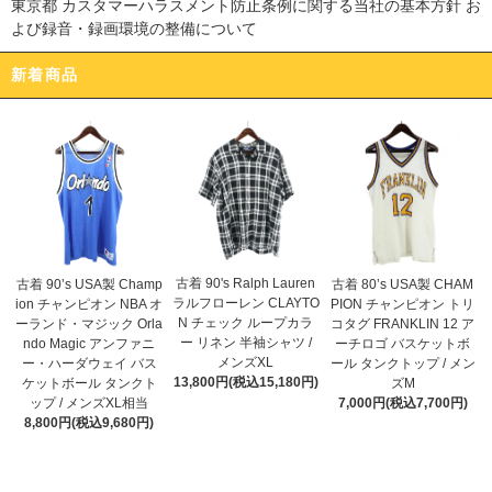
東京都 カスタマーハラスメント防止条例に関する当社の基本方針 お
よび録音・録画環境の整備について
新着商品
古着 90's Ralph Lauren
古着 90’s USA製 Champ
古着 80’s USA製 CHAM
ラルフローレン CLAYTO
ion チャンピオン NBA オ
PION チャンピオン トリ
N チェック ループカラ
ーランド・マジック Orla
コタグ FRANKLIN 12 ア
ー リネン 半袖シャツ /
ndo Magic アンファニ
ーチロゴ バスケットボ
メンズXL
ー・ハーダウェイ バス
ール タンクトップ / メン
13,800円(税込15,180円)
ケットボール タンクト
ズM
ップ / メンズXL相当
7,000円(税込7,700円)
8,800円(税込9,680円)