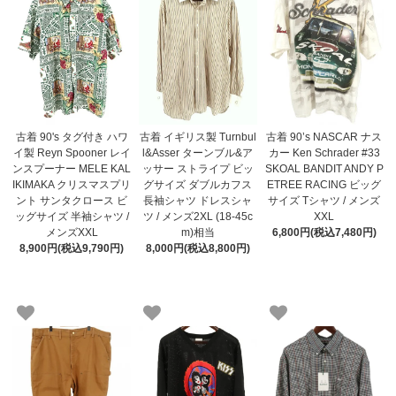
古着 90's タグ付き ハワ
古着 イギリス製 Turnbul
古着 90’s NASCAR ナス
イ製 Reyn Spooner レイ
l&Asser ターンブル&ア
カー Ken Schrader #33
ンスプーナー MELE KAL
ッサー ストライプ ビッ
SKOAL BANDIT ANDY P
IKIMAKA クリスマスプリ
グサイズ ダブルカフス
ETREE RACING ビッグ
ント サンタクロース ビ
長袖シャツ ドレスシャ
サイズ Tシャツ / メンズ
ッグサイズ 半袖シャツ /
ツ / メンズ2XL (18-45c
XXL
メンズXXL
m)相当
6,800円(税込7,480円)
8,900円(税込9,790円)
8,000円(税込8,800円)