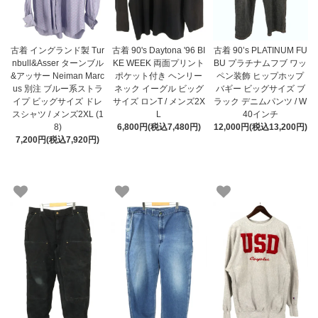
古着 イングランド製 Tur
古着 90's Daytona '96 BI
古着 90’s PLATINUM FU
nbull&Asser ターンブル
KE WEEK 両面プリント
BU プラチナムフブ ワッ
&アッサー Neiman Marc
ポケット付き ヘンリー
ペン装飾 ヒップホップ
us 別注 ブルー系ストラ
ネック イーグル ビッグ
バギー ビッグサイズ ブ
イプ ビッグサイズ ドレ
サイズ ロンT / メンズ2X
ラック デニムパンツ / W
スシャツ / メンズ2XL (1
L
40インチ
8)
6,800円(税込7,480円)
12,000円(税込13,200円)
7,200円(税込7,920円)