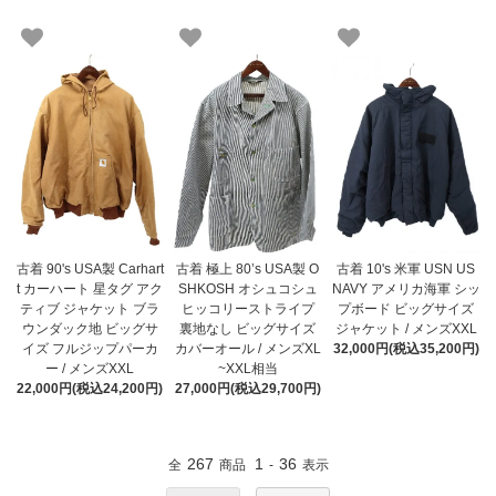
古着 90's USA製 Carhart
古着 極上 80’s USA製 O
古着 10's 米軍 USN US
t カーハート 星タグ アク
SHKOSH オシュコシュ
NAVY アメリカ海軍 シッ
ティブ ジャケット ブラ
ヒッコリーストライプ
プボード ビッグサイズ
ウンダック地 ビッグサ
裏地なし ビッグサイズ
ジャケット / メンズXXL
イズ フルジップパーカ
カバーオール / メンズXL
32,000円(税込35,200円)
ー / メンズXXL
~XXL相当
22,000円(税込24,200円)
27,000円(税込29,700円)
267
1
36
全
商品
-
表示