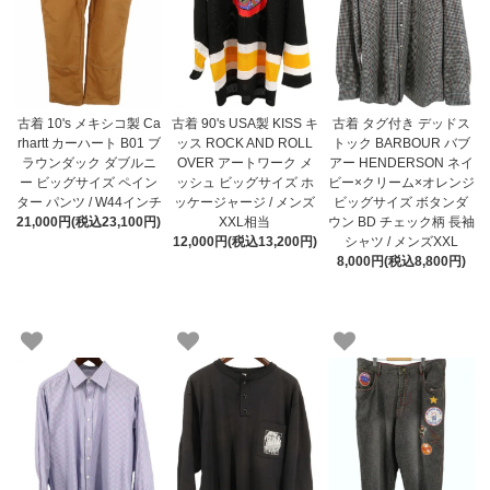
古着 90's USA製 KISS キ
古着 タグ付き デッドス
古着 10's メキシコ製 Ca
ッス ROCK AND ROLL
トック BARBOUR バブ
rhartt カーハート B01 ブ
OVER アートワーク メ
アー HENDERSON ネイ
ラウンダック ダブルニ
ッシュ ビッグサイズ ホ
ビー×クリーム×オレンジ
ー ビッグサイズ ペイン
ッケージャージ / メンズ
ビッグサイズ ボタンダ
ター パンツ / W44インチ
XXL相当
ウン BD チェック柄 長袖
21,000円(税込23,100円)
12,000円(税込13,200円)
シャツ / メンズXXL
8,000円(税込8,800円)