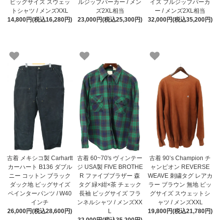
ビッグサイズ スウェッ
ルジップパーカー / メン
イズ フルジップパーカ
トシャツ / メンズXXL
ズ2XL相当
ー / メンズ2XL相当
14,800円(税込16,280円)
23,000円(税込25,300円)
32,000円(税込35,200円)
古着 メキシコ製 Carhartt
古着 60~70's ヴィンテー
古着 90’s Champion チ
カーハート B136 ダブル
ジ USA製 FIVE BROTHE
ャンピオン REVERSE
ニー コットン ブラック
R ファイブブラザー 森
WEAVE 刺繍タグ レアカ
ダック地 ビッグサイズ
タグ 緑×紺×茶 チェック
ラー ブラウン 無地 ビッ
ペインターパンツ / W40
長袖 ビッグサイズ フラ
グサイズ スウェットシ
インチ
ンネルシャツ / メンズXX
ャツ / メンズXXL
26,000円(税込28,600円)
L
19,800円(税込21,780円)