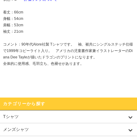
着丈：66cm
身幅：54cm
肩幅：53cm
袖丈：21cm
コメント：90年代Alore社製 Tシャツです。 袖、裾共にシングルステッチ仕様
で1999年コピーライト入り。 アメリカの児童書作家兼イラストレーターのDi
ana Dee Tayleが描いたドラゴンのプリントになります。
全体的に使用感、毛羽立ち、色褪せがあります。
カテゴリーから探す
Tシャツ
メンズシャツ