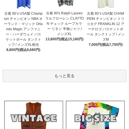
古着 90's Ralph Lauren
古着 90’s USA製 Champ
古着 80’s USA製 CHAM
ラルフローレン CLAYTO
ion チャンピオン NBA オ
PION チャンピオン トリ
N チェック ループカラ
ーランド・マジック Orla
コタグ FRANKLIN 12 ア
ー リネン 半袖シャツ /
ndo Magic アンファニ
ーチロゴ バスケットボ
メンズXL
ー・ハーダウェイ バス
ール タンクトップ / メン
13,800円(税込15,180円)
ケットボール タンクト
ズM
ップ / メンズXL相当
7,000円(税込7,700円)
8,800円(税込9,680円)
もっと見る