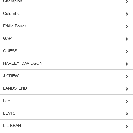
Champion
Columbia
Eddie Bauer
GAP
GUESS
HARLEYｰDAVIDSON
J.CREW
LANDS’ END
Lee
LEVI'S
L.L.BEAN