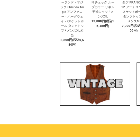
ーランド・マジ
N チェック ルー
タグ FRANK
ック Orlando Ma
プカラー リネン
12 アーチロ
gic アンファニ
半袖シャツ / メ
スケットボ
ー・ハーダウェ
ンズXL
タンクトップ
イ バスケットボ
13,800円(税込1
メンズM
ール タンクトッ
5,180円)
7,000円(税込
プ / メンズXL相
00円)
当
8,800円(税込9,6
80円)