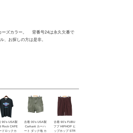
のレイカーズカラー。 背番号24は永久欠番で
デル、お探しの方は是非。
 90’s USA製
古着 00's USA製
古着 90’s FUBU
d Rock CAFE
Carhartt カーハ
フブ HIPHOP ヒ
ードロックカ
ート ダック地 カ
ップホップ STR