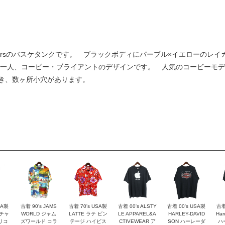
les Lakersのバスケタンクです。 ブラックボディにパープル×イエロー
ドの一人、コービー・ブライアントのデザインです。 人気のコービーモ
き、数ヶ所小穴があります。
SA製
古着 90's JAMS
古着 70's USA製
古着 00's ALSTY
古着 00's USA製
古着
 チャ
WORLD ジャム
LATTE ラテ ビン
LE APPAREL&A
HARLEY-DAVID
Har
リコ
ズワールド コラ
テージ ハイビス
CTIVEWEAR ア
SON ハーレーダ
ハ