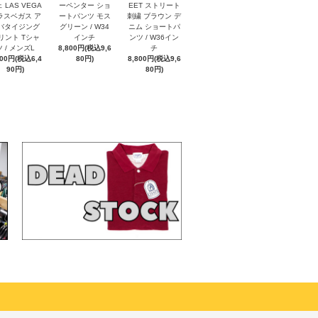
 LAS VEGA
ーペンター ショ
EET ストリート
 ラスベガス ア
ートパンツ モス
刺繍 ブラウン デ
バタイジング
グリーン / W34
ニム ショートパ
リント Tシャ
インチ
ンツ / W36イン
ツ / メンズL
8,800円(税込9,6
チ
900円(税込6,4
80円)
8,800円(税込9,6
90円)
80円)