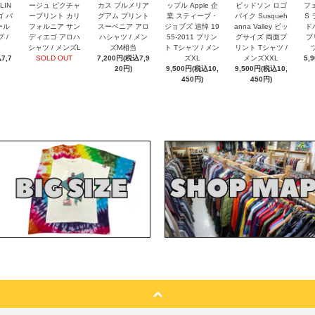
LIN
ージュ ピクチャ
カス プルメリア
ップル Apple 企
ビッドソン ロゴ
フェ
ゴ バ
ープリント カリ
グアム プリント
業 スティーブ・
バイク Susqueh
S
ール
フォルニア サン
スーベニア アロ
ジョブズ 追悼 19
anna Valley ビッ
ド
 /
ディエゴ アロハ
ハシャツ / メン
55-2011 プリン
グサイズ 両面プ
プ
シャツ / メンズL
ズM相当
ト Tシャツ / メン
リント Tシャツ /
7,7
SOLD OUT
7,200円(税込7,9
ズXL
メンズXXL
5,
20円)
9,500円(税込10,
9,500円(税込10,
450円)
450円)