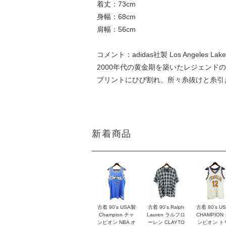
着丈：73cm
身幅：68cm
肩幅：56cm
コメント：adidas社製 Los Ange
2000年代の黄金期を築いたレジェン
プリントにひび割れ、所々糸抜けと糸引
新着商品
古着 90’s USA製
古着 90's Ralph
古着 80’s U
Champion チャ
Lauren ラルフロ
CHAMPION
ンピオン NBA オ
ーレン CLAYTO
ンピオン ト