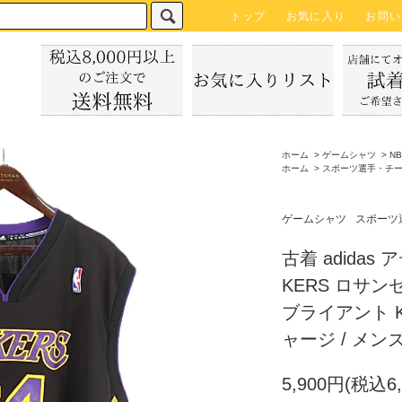
トップ
お気に入り
お問い
ホーム
>
ゲームシャツ
>
N
ホーム
>
スポーツ選手・チ
ゲームシャツ
スポーツ
古着 adidas ア
KERS ロサン
ブライアント Ko
ャージ / メンズ
5,900円(税込6,