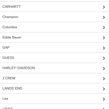
CARHARTT
Champion
Columbia
Eddie Bauer
GAP
GUESS
HARLEYｰDAVIDSON
J.CREW
LANDS’ END
Lee
LEVI'S