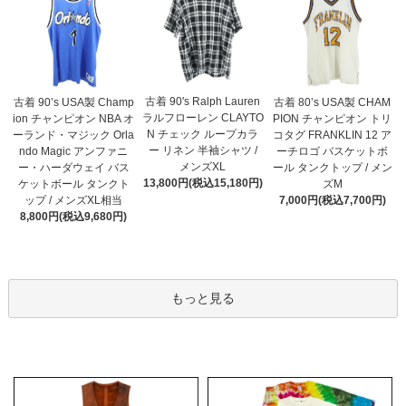
古着 90's Ralph Lauren
古着 90’s USA製 Champ
古着 80’s USA製 CHAM
ラルフローレン CLAYTO
ion チャンピオン NBA オ
PION チャンピオン トリ
N チェック ループカラ
ーランド・マジック Orla
コタグ FRANKLIN 12 ア
ー リネン 半袖シャツ /
ndo Magic アンファニ
ーチロゴ バスケットボ
メンズXL
ー・ハーダウェイ バス
ール タンクトップ / メン
13,800円(税込15,180円)
ケットボール タンクト
ズM
ップ / メンズXL相当
7,000円(税込7,700円)
8,800円(税込9,680円)
もっと見る