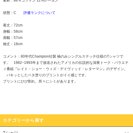
素材：88％コットン 12%レーヨン
状態：C
評価ランクについて
着丈：72cm
身幅：58cm
肩幅：57cm
袖丈：18cm
コメント：80年代Champion社製 袖のみシングルステッチ仕様のTシャツで
す。 1982~1993年まで放送されたアメリカの伝説的な深夜トーク・バラエテ
ィ番組『レイト・ショー・ウィズ・デイヴィッド・レターマン』のデザイン。
パキッとしたベタ塗りのプリントがイイ感じです。
プリントにひび割れ、所々にシミがあります。
カテゴリーから探す
Tシャツ