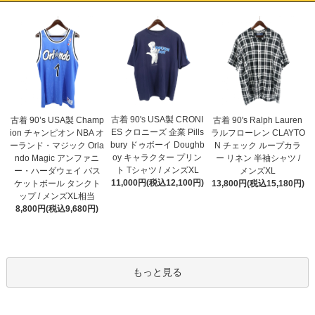
古着 90's USA製 CRONI
古着 90’s USA製 Champ
古着 90's Ralph Lauren
ES クロニーズ 企業 Pills
ion チャンピオン NBA オ
ラルフローレン CLAYTO
bury ドゥボーイ Doughb
ーランド・マジック Orla
N チェック ループカラ
oy キャラクター プリン
ndo Magic アンファニ
ー リネン 半袖シャツ /
ト Tシャツ / メンズXL
ー・ハーダウェイ バス
メンズXL
11,000円(税込12,100円)
ケットボール タンクト
13,800円(税込15,180円)
ップ / メンズXL相当
8,800円(税込9,680円)
もっと見る