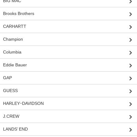
BIG MAC
Brooks Brothers
CARHARTT
Champion
Columbia
Eddie Bauer
GAP
GUESS
HARLEYｰDAVIDSON
J.CREW
LANDS’ END