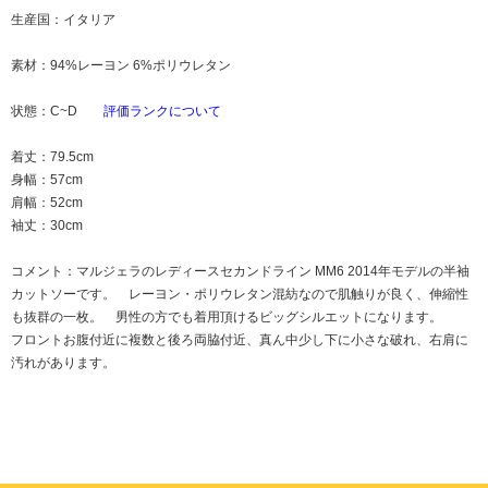
生産国：イタリア
素材：94%レーヨン 6%ポリウレタン
状態：C~D
評価ランクについて
着丈：79.5cm
身幅：57cm
肩幅：52cm
袖丈：30cm
コメント：マルジェラのレディースセカンドライン MM6 2014年モデルの半袖
カットソーです。 レーヨン・ポリウレタン混紡なので肌触りが良く、伸縮性
も抜群の一枚。 男性の方でも着用頂けるビッグシルエットになります。
フロントお腹付近に複数と後ろ両脇付近、真ん中少し下に小さな破れ、右肩に
汚れがあります。