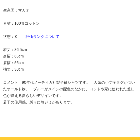
生産国：マカオ
素材：100％コットン
状態：Ｃ
評価ランクについて
着丈：86.5cm
身幅：66cm
肩幅：56cm
袖丈：30cm
コメント：90年代ノーティカ社製半袖シャツです。 人気の小文字タグがつい
たオールド物。 ブルーがメインの配色のなかに、ヨットや家に使われた差し
色が映える夏らしいデザインです。
若干の使用感、所々に薄ジミがあります。