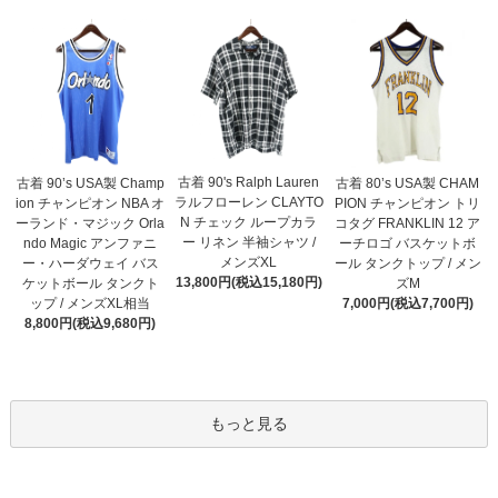
古着 90's Ralph Lauren
古着 90’s USA製 Champ
古着 80’s USA製 CHAM
ラルフローレン CLAYTO
ion チャンピオン NBA オ
PION チャンピオン トリ
N チェック ループカラ
ーランド・マジック Orla
コタグ FRANKLIN 12 ア
ー リネン 半袖シャツ /
ndo Magic アンファニ
ーチロゴ バスケットボ
メンズXL
ー・ハーダウェイ バス
ール タンクトップ / メン
13,800円(税込15,180円)
ケットボール タンクト
ズM
ップ / メンズXL相当
7,000円(税込7,700円)
8,800円(税込9,680円)
もっと見る