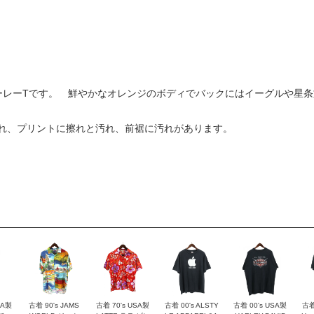
ハーレーTです。 鮮やかなオレンジのボディでバックにはイーグルや星
れ、プリントに擦れと汚れ、前裾に汚れがあります。
SA製
古着 90's JAMS
古着 70's USA製
古着 00's ALSTY
古着 00's USA製
古着