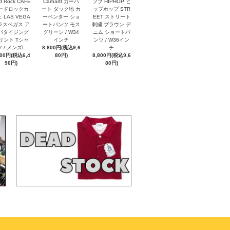
d Rock CAFE
Carhartt カーハ
フブ HIPHOP ヒ
ードロックカ
ート ダック地 カ
ップホップ STR
 LAS VEGA
ーペンター ショ
EET ストリート
 ラスベガス ア
ートパンツ モス
刺繍 ブラウン デ
バタイジング
グリーン / W34
ニム ショートパ
リント Tシャ
インチ
ンツ / W36イン
ツ / メンズL
8,800円(税込9,6
チ
900円(税込6,4
80円)
8,800円(税込9,6
90円)
80円)