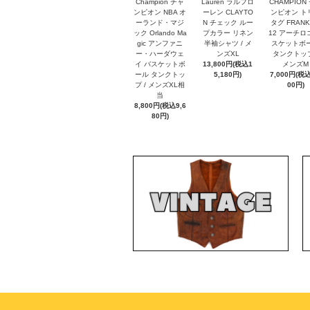
Champion チャ
Lauren ラルフロ
CHAMPION
ンピオン NBA オ
ーレン CLAYTO
ンピオン ト
ーランド・マジ
N チェック ルー
タグ FRANK
ック Orlando Ma
プカラー リネン
12 アーチロ
gic アンファニ
半袖シャツ / メ
スケットボ
ー・ハーダウェ
ンズXL
タンクトップ
イ バスケットボ
13,800円(税込1
メンズM
ール タンクトッ
5,180円)
7,000円(税込
プ / メンズXL相
00円)
当
8,800円(税込9,6
80円)