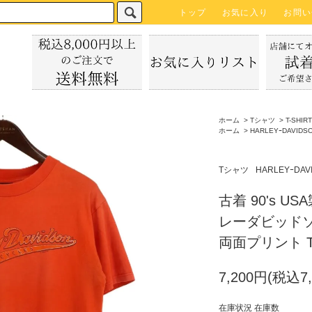
トップ
お気に入り
お問い
ホーム
>
Tシャツ
>
T-SH
ホーム
>
HARLEYｰDAVIDS
Tシャツ
HARLEYｰDAV
古着 90's US
レーダビッドソ
両面プリント T
7,200円(税込7,
在庫状況 在庫数