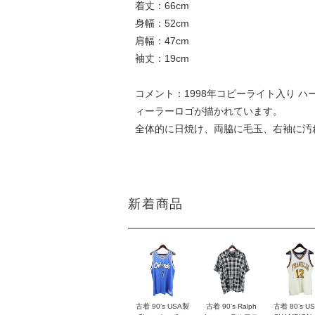
着丈：66cm
身幅：52cm
肩幅：47cm
袖丈：19cm
コメント：1998年コピーライト入り 
ィーラーロゴが描かれています。
全体的に日焼け、両脇に毛玉、右袖に汚
新着商品
古着 90’s USA製
古着 90's Ralph
古着 80’s U