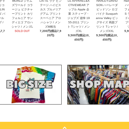
 チャ
WORLD ジャム
LATTE ラテ ビン
LE APPAREL&A
HARLEY-DAVID
Har
リコ
ズワールド コラ
テージ ハイビス
CTIVEWEAR ア
SON ハーレーダ
ハ
LIN
ージュ ピクチャ
カス プルメリア
ップル Apple 企
ビッドソン ロゴ
フェ
ゴ バ
ープリント カリ
グアム プリント
業 スティーブ・
バイク Susqueh
S
ール
フォルニア サン
スーベニア アロ
ジョブズ 追悼 19
anna Valley ビッ
ド
 /
ディエゴ アロハ
ハシャツ / メン
55-2011 プリン
グサイズ 両面プ
プ
シャツ / メンズL
ズM相当
ト Tシャツ / メン
リント Tシャツ /
7,7
SOLD OUT
7,200円(税込7,9
ズXL
メンズXXL
5,
20円)
9,500円(税込10,
9,500円(税込10,
450円)
450円)